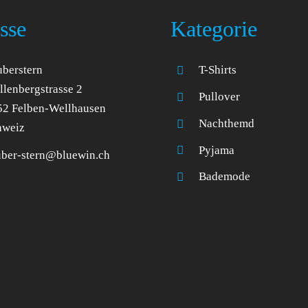
sse
Kategorie
berstern
T-Shirts
lenbergstrasse 2
Pullover
52 Felben-Wellhausen
Nachthemd
hweiz
Pyjama
uber-stern@bluewin.ch
Bademode