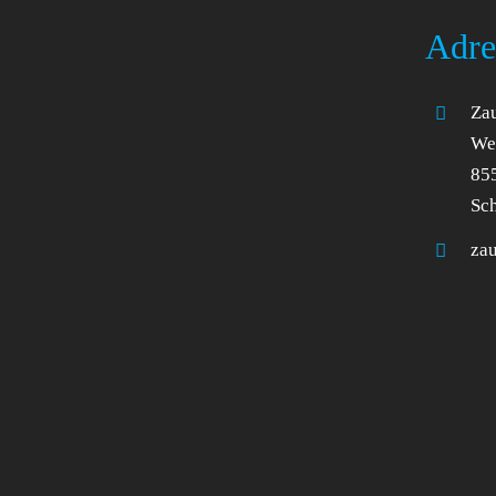
Adre
Zau
Wel
85
Sc
za