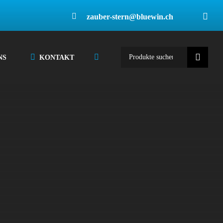
zauber-stern@bluewin.ch
Suche
NS
KONTAKT
nach: