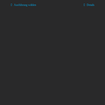
Ausführung wählen
Details