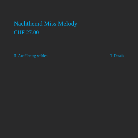
Nachthemd Miss Melody
CHF
27.00
Ausführung wählen
Details