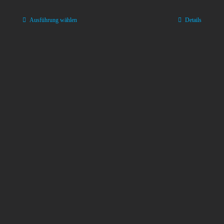
Ausführung wählen
Details