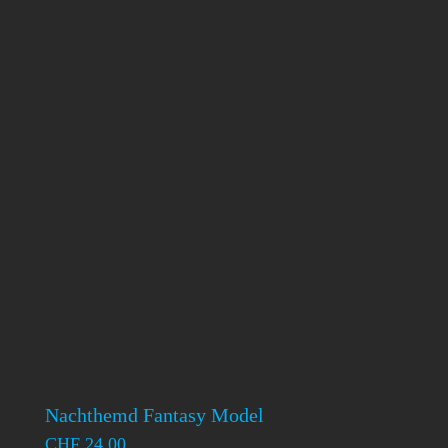
Nachthemd Fantasy Model
CHF
24.00