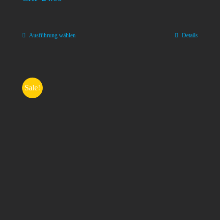
Ausführung wählen
Details
Sale!