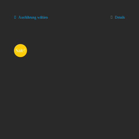
Ausführung wählen
Details
Sale!