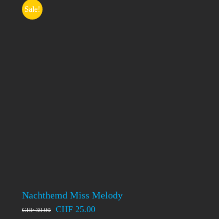
Sale!
Nachthemd Miss Melody
CHF
25.00
CHF
30.00