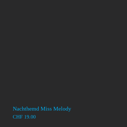
Nachthemd Miss Melody
CHF
19.00