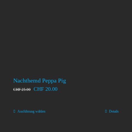
Nachthemd Peppa Pig
CHF
20.00
CHF
25.00
Ausführung wählen
Details