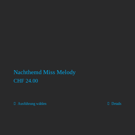
Nachthemd Miss Melody
CHF
24.00
Ausführung wählen
Details