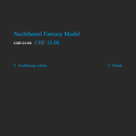
Nachthemd Fantasy Model
CHF
15.00
CHF
21.00
Ausführung wählen
Details