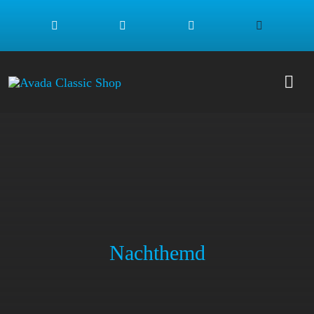
Zum
Inhalt
springen
Togg
Navi
SHO
MÄD
JUN
Nachthemd
NEU