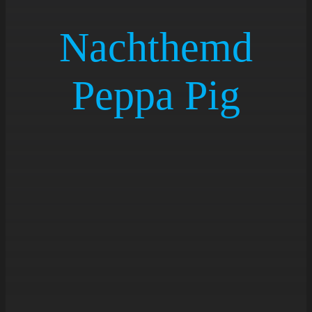
NEU
Nachthemd
AKTI
Peppa Pig
ÜBER
KONT
Cart