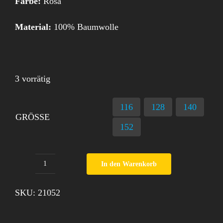
Farbe:
Rosa
Material:
100% Baumwolle
3 vorrätig
116
128
140
GRÖSSE
152
In den Warenkorb
Nachthemd
Miss
SKU:
21052
Melody
Menge