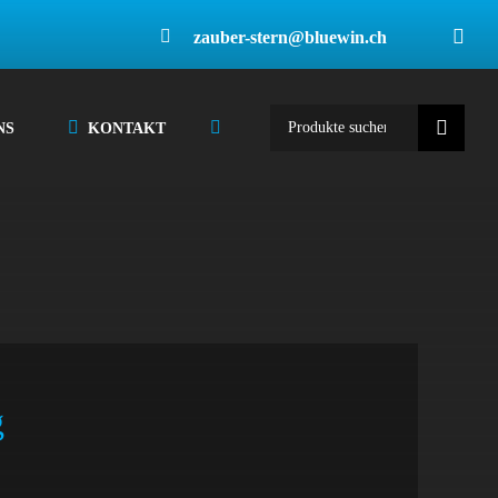
zauber-stern@bluewin.ch
Suche
NS
KONTAKT
nach:
g