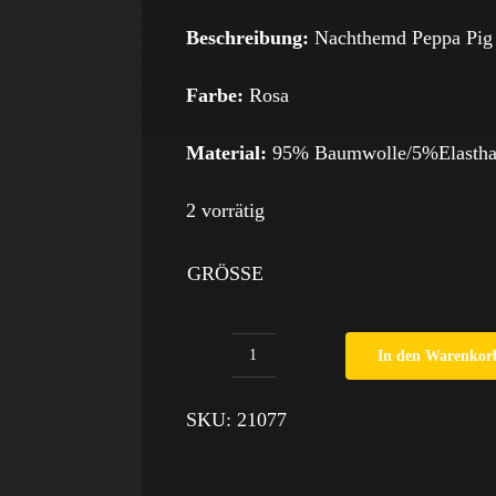
Beschreibung:
Nachthemd Peppa Pig L
Farbe:
Rosa
Material:
95% Baumwolle/5%Elasth
2 vorrätig
GRÖSSE
In den Warenkor
Nachthemd
Peppa
SKU:
21077
Pig
Menge