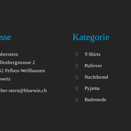
sse
Kategorie
berstern
T-Shirts
lenbergstrasse 2
Pullover
52 Felben-Wellhausen
Nachthemd
hweiz
Pyjama
uber-stern@bluewin.ch
Bademode