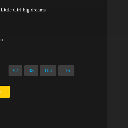
ittle Girl big dreams
an
92
98
104
116
b