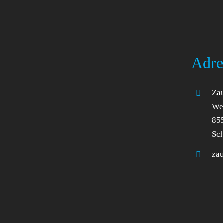
Adre
Zau
Wel
85
Sc
za