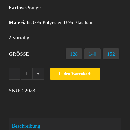
Farbe:
Orange
Material:
82% Polyester 18% Elasthan
2 vorrätig
GRÖSSE
128
140
152

In den Warenkorb
Badekleid
Top
SKU:
22023
Model
Menge
Beschreibung