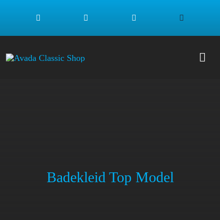
Zum
Inhalt
springen
Togg
Navi
SHOP
MÄDCHEN
JUNGS
Badekleid Top Model
NEU