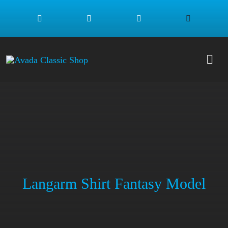
Zum
Inhalt
springen
Togg
Navi
SHO
MÄD
JUN
Langarm Shirt Fantasy Model
NEU