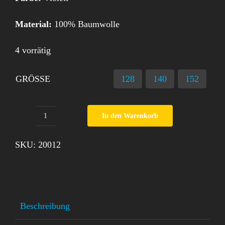
Material:
100% Baumwolle
4 vorrätig
GRÖSSE
128
140
152
In den Warenkorb
Langarm
Shirt
SKU:
20012
Fantasy
Model
Menge
Beschreibung