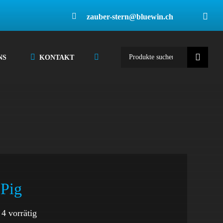
zauber-stern@bluewin.ch
Suche
NS
KONTAKT
nach:
 Pig
4 vorrätig