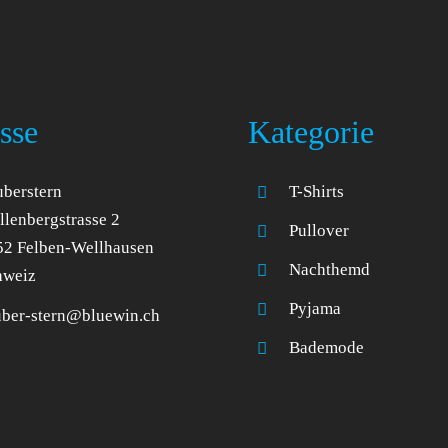
sse
Kategorie
berstern
T-Shirts
lenbergstrasse 2
Pullover
52 Felben-Wellhausen
Nachthemd
hweiz
Pyjama
uber-stern@bluewin.ch
Bademode