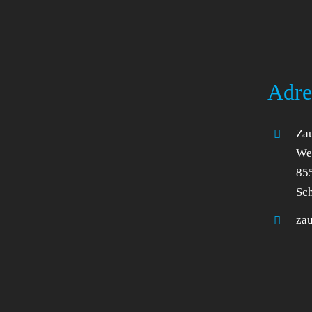
Adre
Zau
Wel
85
Sc
za