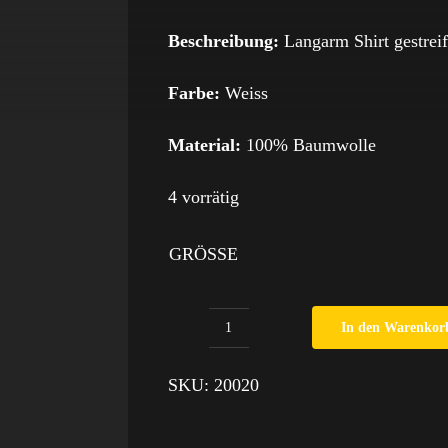
Beschreibung:
Langarm Shirt gestrei
Farbe:
Weiss
Material:
100% Baumwolle
4 vorrätig
GRÖSSE
In den Warenkor
Langarm
Shirt
SKU:
20020
Peppa
Pig