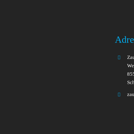
Adre
Zau
Wel
85
Sc
za