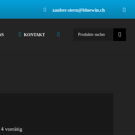
zauber-stern@bluewin.ch
Suche
NS
KONTAKT
nach:
4 vorrätig