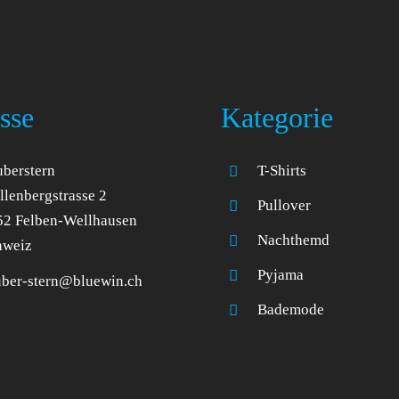
sse
Kategorie
berstern
T-Shirts
lenbergstrasse 2
Pullover
52 Felben-Wellhausen
Nachthemd
hweiz
Pyjama
uber-stern@bluewin.ch
Bademode