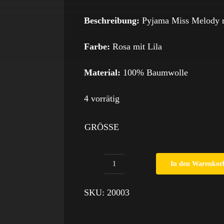
Beschreibung:
Pyjama Miss Melody m
Farbe:
Rosa mit Lila
Material:
100% Baumwolle
4 vorrätig
GRÖSSE
In den Warenkor
Pyjama
Miss
SKU:
20003
Melody
Menge