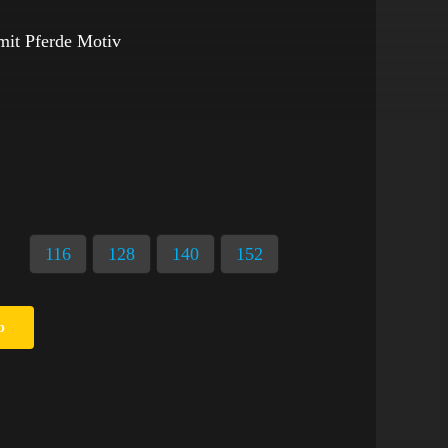
it Pferde Motiv
116
128
140
152
b