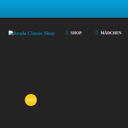
Zum
Inhalt
springen
SHOP
MÄDCHEN
Sale!