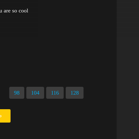
 are so cool
98
104
116
128
b