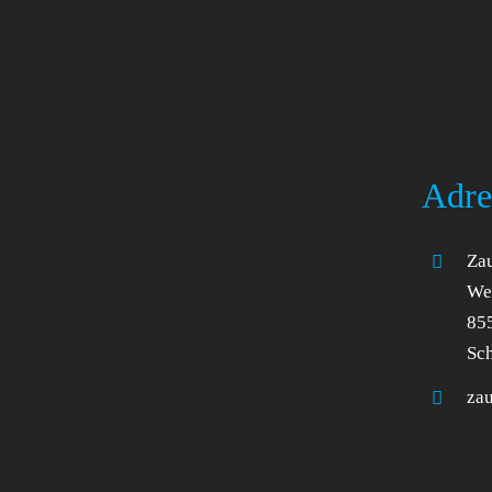
Adre
Zau
Wel
85
Sc
za