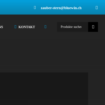
zauber-stern@bluewin.ch
Suche
NS
KONTAKT
nach: