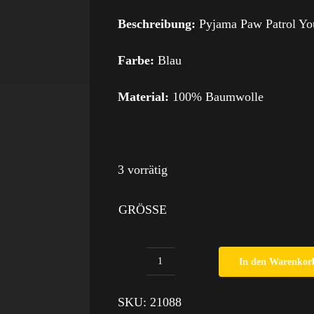
Beschreibung:
Pyjama Paw Patrol You
Farbe:
Blau
Material:
100% Baumwolle
3 vorrätig
GRÖSSE
In den Warenkor
Pyjama
Paw
SKU:
21088