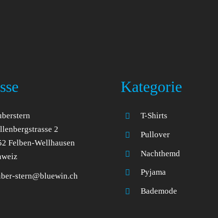
sse
Kategorie
berstern
T-Shirts
lenbergstrasse 2
Pullover
52 Felben-Wellhausen
Nachthemd
hweiz
Pyjama
uber-stern@bluewin.ch
Bademode