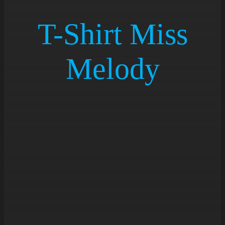
NEU
T-Shirt Miss
AKTI
Melody
ÜBER
KONT
Cart