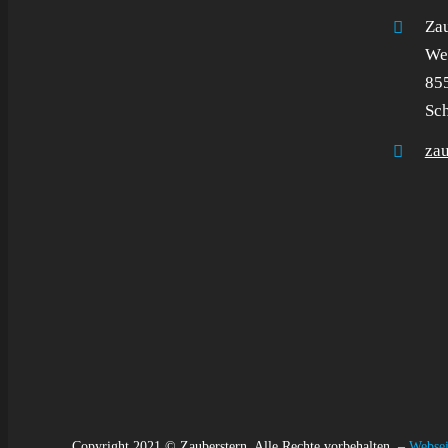
Zau
Wel
85
Sc
za
Copyright 2021 © Zauberstern. Alle Rechte vorbehalten. –
Websei