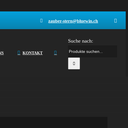
zauber-stern@bluewin.ch
Suche nach:
el
NS
KONTAKT