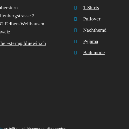
berstern
T-Shirts
lenbergstrasse 2
Pullover
52 Felben-Wellhausen
Nachthemd
hweiz
Pyjama
uber-stern@bluewin.ch
Bademode
te
erstellt durch hhomepage Webagentur