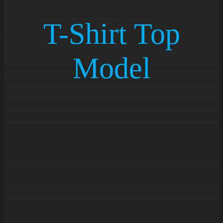
NEU
T-Shirt Top
AKTI
Model
ÜBER
KONT
Cart