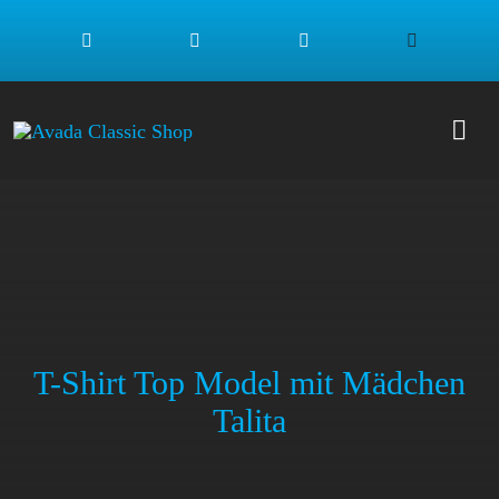
Zum
Inhalt
springen
Togg
Navi
SHO
MÄD
JUN
T-Shirt Top Model mit Mädchen
Talita
NEU