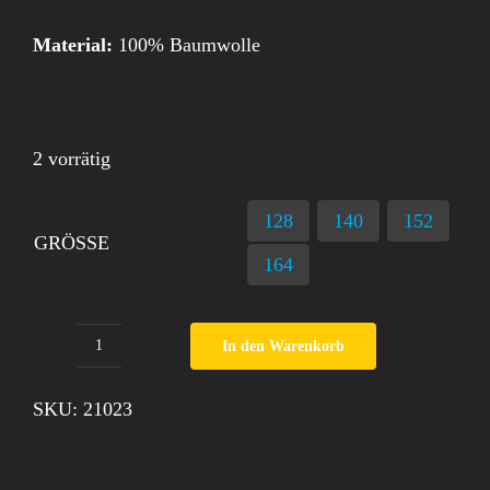
Material:
100% Baumwolle
2 vorrätig
128
140
152
GRÖSSE
164
In den Warenkorb
T-
Shirt
SKU:
21023
Top
Model