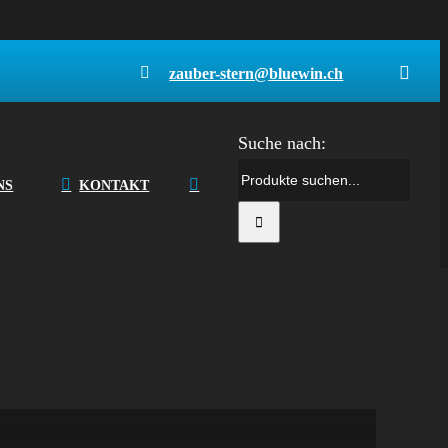
zauber-stern@bluewin.ch
Suche nach:
el
NS
KONTAKT