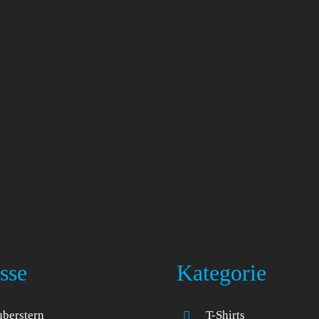
sse
Kategorie
berstern
T-Shirts