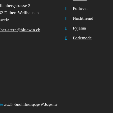
lenbergstrasse 2
Pullover
52 Felben-Wellhausen
Nachthemd
hweiz
Pyjama
uber-stern@bluewin.ch
Bademode
te
erstellt durch hhomepage Webagentur